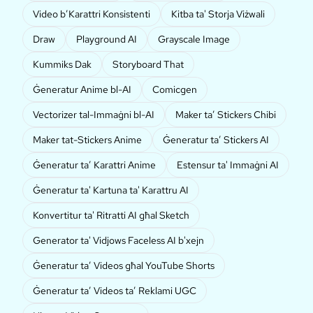
Video b’Karattri Konsistenti
Kitba ta' Storja Viżwali
Draw
Playground AI
Grayscale Image
Kummiks Dak
Storyboard That
Ġeneratur Anime bl-AI
Comicgen
Vectorizer tal-Immaġni bl-AI
Maker ta’ Stickers Chibi
Maker tat-Stickers Anime
Ġeneratur ta’ Stickers AI
Ġeneratur ta’ Karattri Anime
Estensur ta' Immaġni AI
Ġeneratur ta' Kartuna ta' Karattru AI
Konvertitur ta' Ritratti AI għal Sketch
Generator ta' Vidjows Faceless AI b'xejn
Ġeneratur ta’ Videos għal YouTube Shorts
Ġeneratur ta’ Videos ta’ Reklami UGC