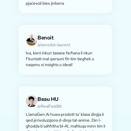
pjaċevoli biex jinbena
Benoit
@benoitst-laurent
Iva, kont inkun tassew ferħana li nkun
f’kuntatt mal-persuni fit-tim tiegħek u
naqsmu xi insights u ideat!
Beau HU
@RealFeatBit
LlamaGen.Ai huwa prodott ta' klassi dinjija li
qed jirrivoluzzjona d-dinja tal-anime. Din l-
għodda b'saħħitha bl-AI, maħluqa minn tim li