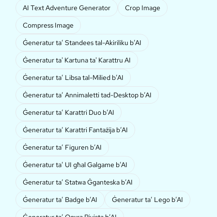
AI Text Adventure Generator
Crop Image
Compress Image
Ġeneratur ta’ Standees tal-Akiriliku b’AI
Ġeneratur ta' Kartuna ta' Karattru AI
Ġeneratur ta’ Libsa tal-Milied b’AI
Ġeneratur ta’ Annimaletti tad-Desktop b’AI
Ġeneratur ta’ Karattri Duo b’AI
Ġeneratur ta’ Karattri Fantażija b’AI
Ġeneratur ta’ Figuren b’AI
Ġeneratur ta’ UI għal Galgame b’AI
Ġeneratur ta’ Statwa Ġganteska b’AI
Ġeneratur ta’ Badge b’AI
Ġeneratur ta’ Lego b’AI
Ġeneratur ta’ Qoxra Rivista b’AI