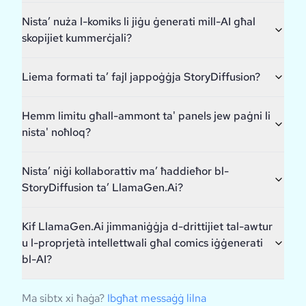
Nista’ nuża l-komiks li jiġu ġenerati mill-AI għal
skopijiet kummerċjali?
Liema formati ta’ fajl jappoġġja StoryDiffusion?
Hemm limitu għall-ammont ta' panels jew paġni li
nista' noħloq?
Nista’ niġi kollaborattiv ma’ ħaddieħor bl-
StoryDiffusion ta’ LlamaGen.Ai?
Kif LlamaGen.Ai jimmaniġġja d-drittijiet tal-awtur
u l-proprjetà intellettwali għal comics iġġenerati
bl-AI?
Ma sibtx xi ħaġa?
Ibgħat messaġġ lilna