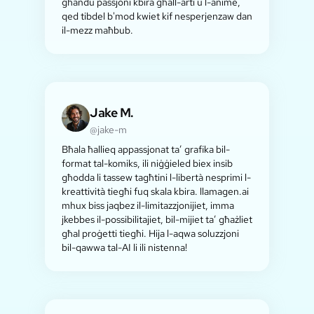
għandu passjoni kbira għall-arti u l-anime,
qed tibdel b'mod kwiet kif nesperjenzaw dan
il-mezz maħbub.
Jake M.
@jake-m
Bħala ħallieq appassjonat ta’ grafika bil-
format tal-komiks, ili niġġieled biex insib
għodda li tassew tagħtini l-libertà nesprimi l-
kreattività tiegħi fuq skala kbira. llamagen.ai
mhux biss jaqbez il-limitazzjonijiet, imma
jkebbes il-possibilitajiet, bil-mijiet ta’ għażliet
għal proġetti tiegħi. Hija l-aqwa soluzzjoni
bil-qawwa tal-AI li ili nistenna!