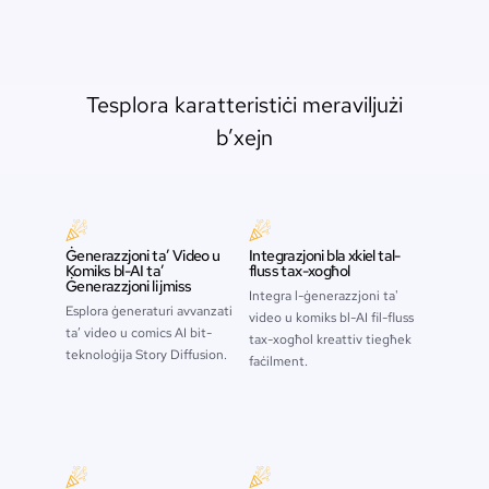
Tesplora karatteristiċi meraviljużi
b’xejn
Ġenerazzjoni ta’ Video u
Integrazjoni bla xkiel tal-
Komiks bl-AI ta’
fluss tax-xogħol
Ġenerazzjoni li jmiss
Integra l-ġenerazzjoni ta'
Esplora ġeneraturi avvanzati
video u komiks bl-AI fil-fluss
ta’ video u comics AI bit-
tax-xogħol kreattiv tiegħek
teknoloġija Story Diffusion.
faċilment.