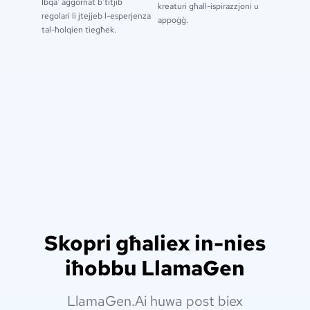
Ibqa' aġġornat b'titjib
kreaturi għall-ispirazzjoni u
regolari li jtejjeb l-esperjenza
appoġġ.
tal-ħolqien tiegħek.
Skopri għaliex in-nies
iħobbu LlamaGen
LlamaGen.Ai huwa post biex