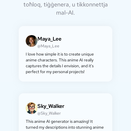
toħloq, tiġġenera, u tikkonnettja
mal-AI.
Maya_Lee
@Maya_Lee
I love how simple it is to create unique
anime characters. This anime AI really
captures the details I envision, and it's
perfect for my personal projects!
Sky_Walker
@Sky_Walker
This anime AI generator is amazing! It
turned my descriptions into stunning anime