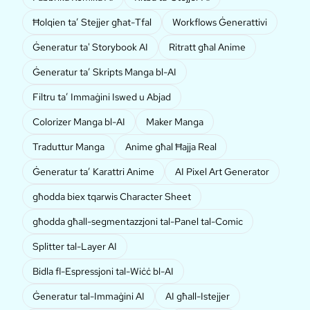
Ħolqien ta’ Stejjer għat-Tfal
Workflows Ġenerattivi
Ġeneratur ta' Storybook AI
Ritratt għal Anime
Ġeneratur ta’ Skripts Manga bl-AI
Filtru ta’ Immaġini Iswed u Abjad
Colorizer Manga bl-AI
Maker Manga
Traduttur Manga
Anime għal Ħajja Real
Ġeneratur ta’ Karattri Anime
AI Pixel Art Generator
għodda biex tqarwis Character Sheet
għodda għall-segmentazzjoni tal-Panel tal-Comic
Splitter tal-Layer AI
Bidla fl-Espressjoni tal-Wiċċ bl-AI
Ġeneratur tal-Immaġini AI
AI għall-Istejjer