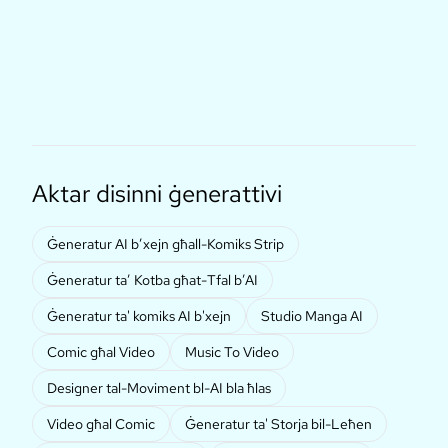
Aktar disinni ġenerattivi
Ġeneratur AI b’xejn għall-Komiks Strip
Ġeneratur ta’ Kotba għat-Tfal b’AI
Ġeneratur ta' komiks AI b'xejn
Studio Manga AI
Comic għal Video
Music To Video
Designer tal-Moviment bl-AI bla ħlas
Video għal Comic
Ġeneratur ta' Storja bil-Leħen