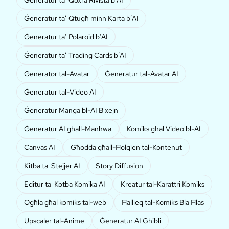
Ġeneratur ta’ Qtugħ minn Karta b’AI
Ġeneratur ta’ Polaroid b’AI
Ġeneratur ta’ Trading Cards b’AI
Generator tal-Avatar
Ġeneratur tal-Avatar AI
Ġeneratur tal-Video AI
Ġeneratur Manga bl-AI B'xejn
Ġeneratur AI għall-Manhwa
Komiks għal Video bl-AI
Canvas AI
Għodda għall-Ħolqien tal-Kontenut
Kitba ta' Stejjer AI
Story Diffusion
Editur ta' Kotba Komika AI
Kreatur tal-Karattri Komiks
Ogħla għal komiks tal-web
Ħallieq tal-Komiks Bla Ħlas
Upscaler tal-Anime
Ġeneratur AI Ghibli