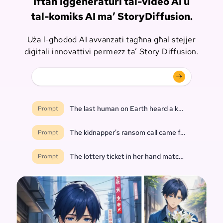
Iftaħ iġġeneraturi tal-video AI u
tal-komiks AI ma’ StoryDiffusion.
Uża l-għodod AI avvanzati tagħna għal stejjer
diġitali innovattivi permezz ta’ Story Diffusion.
The last human on Earth heard a knock at the do
Prompt
The kidnapper's ransom call came from inside th
Prompt
The lottery ticket in her hand matched every nu
Prompt