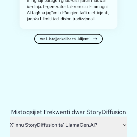
mingħajr paragun għad-disinjaturi madwar
id-dinja. Il-generator tal-komic u l-immaġni
AI tagħha jagħmlu l-ħolqien faċli u effiċjenti,
jaqbżu l-limiti tad-disinn tradizzjonali.
Ara l-istejjer kollha tal-klijenti
Mistoqsijiet Frekwenti dwar StoryDiffusion
X’inhu StoryDiffusion ta’ LlamaGen.Ai?