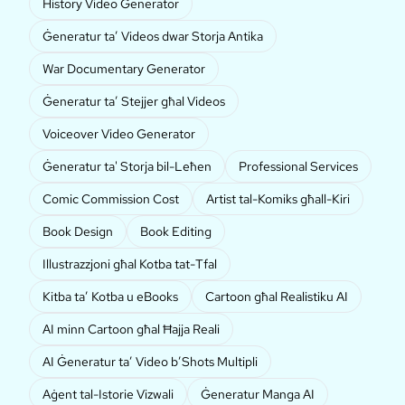
History Video Generator
Ġeneratur ta’ Videos dwar Storja Antika
War Documentary Generator
Ġeneratur ta’ Stejjer għal Videos
Voiceover Video Generator
Ġeneratur ta' Storja bil-Leħen
Professional Services
Comic Commission Cost
Artist tal-Komiks għall-Kiri
Book Design
Book Editing
Illustrazzjoni għal Kotba tat-Tfal
Kitba ta’ Kotba u eBooks
Cartoon għal Realistiku AI
AI minn Cartoon għal Ħajja Reali
AI Ġeneratur ta’ Video b’Shots Multipli
Aġent tal-Istorie Vizwali
Ġeneratur Manga AI