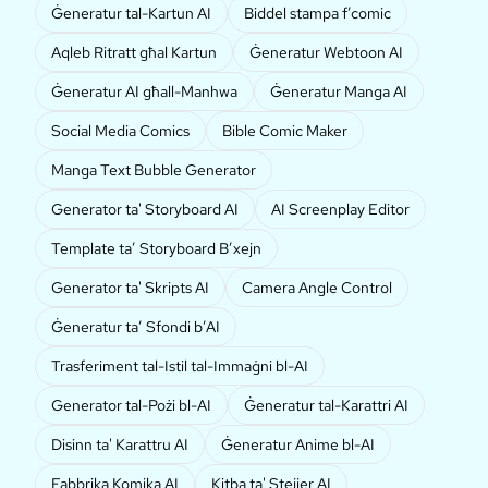
Ġeneratur tal-Kartun AI
Biddel stampa f’comic
Aqleb Ritratt għal Kartun
Ġeneratur Webtoon AI
Ġeneratur AI għall-Manhwa
Ġeneratur Manga AI
Social Media Comics
Bible Comic Maker
Manga Text Bubble Generator
Generator ta' Storyboard AI
AI Screenplay Editor
Template ta’ Storyboard B’xejn
Generator ta' Skripts AI
Camera Angle Control
Ġeneratur ta’ Sfondi b’AI
Trasferiment tal-Istil tal-Immaġni bl-AI
Generator tal-Pożi bl-AI
Ġeneratur tal-Karattri AI
Disinn ta' Karattru AI
Ġeneratur Anime bl-AI
Fabbrika Komika AI
Kitba ta' Stejjer AI