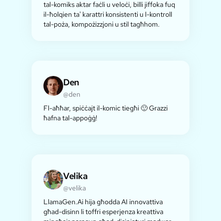
tal-komiks aktar faċli u veloċi, billi jiffoka fuq
il-ħolqien ta' karattri konsistenti u l-kontroll
tal-poża, kompożizzjoni u stil tagħhom.
Den
@den
Fl-aħħar, spiċċajt il-komic tiegħi 🙂 Grazzi
ħafna tal-appoġġ!
Velika
@velika
LlamaGen.Ai hija għodda AI innovattiva
għad-disinn li toffri esperjenza kreattiva