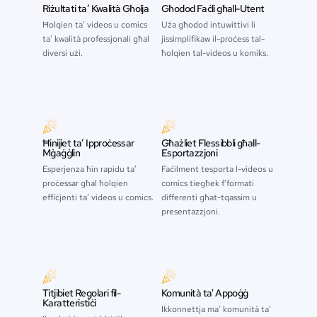
Riżultati ta’ Kwalità Għolja
Għodod Faċli għall-Utent
Ħolqien ta' videos u comics
Uża għodod intuwittivi li
ta' kwalità professjonali għal
jissimplifikaw il-proċess tal-
diversi użi.
ħolqien tal-videos u komiks.
Ħinijiet ta’ Ipproċessar
Għażliet Flessibbli għall-
Mġaġġlin
Esportazzjoni
Esperjenza ħin rapidu ta’
Faċilment tesporta l-videos u
proċessar għal ħolqien
comics tiegħek f’formati
effiċjenti ta’ videos u comics.
differenti għat-tqassim u
presentazzjoni.
Titjibiet Regolari fil-
Komunità ta' Appoġġ
Karatteristiċi
Ikkonnettja ma’ komunità ta’