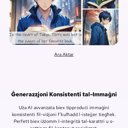
Ara Aktar
Ġenerazzjoni Konsistenti tal-Immaġni
Uża AI avvanzata biex tipproduċi immaġini
konsistenti fil-viżjoni f’kulħadd l-istejjer tiegħek.
Perfett biex iżżomm l-integrità tal-karattri u s-