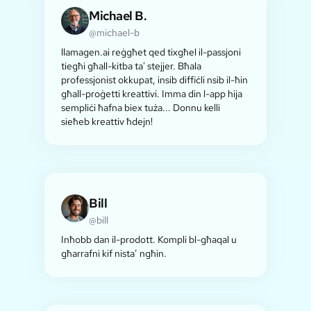
Michael B.
@michael-b
llamagen.ai reġgħet qed tixgħel il-passjoni
tiegħi għall-kitba ta' stejjer. Bħala
professjonist okkupat, insib diffiċli nsib il-ħin
għall-proġetti kreattivi. Imma din l-app hija
sempliċi ħafna biex tuża... Donnu kelli
sieħeb kreattiv ħdejn!
Bill
@bill
Inħobb dan il-prodott. Kompli bl-għaqal u
għarrafni kif nista’ ngħin.