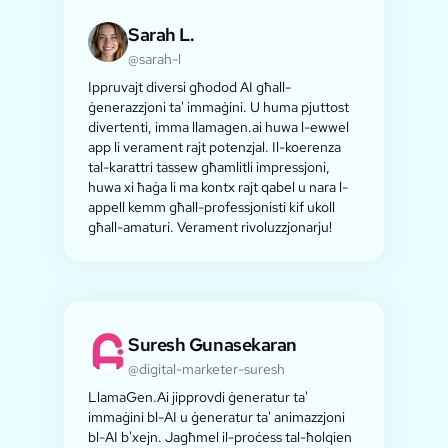
Sarah L.
@sarah-l
Ippruvajt diversi għodod AI għall-
ġenerazzjoni ta' immaġini. U huma pjuttost
divertenti, imma llamagen.ai huwa l-ewwel
app li verament rajt potenzjal. Il-koerenza
tal-karattri tassew għamlitli impressjoni,
huwa xi ħaġa li ma kontx rajt qabel u nara l-
appell kemm għall-professjonisti kif ukoll
għall-amaturi. Verament rivoluzzjonarju!
Suresh Gunasekaran
@digital-marketer-suresh
LlamaGen.Ai jipprovdi ġeneratur ta'
immaġini bl-AI u ġeneratur ta' animazzjoni
bl-AI b'xejn. Jagħmel il-proċess tal-ħolqien