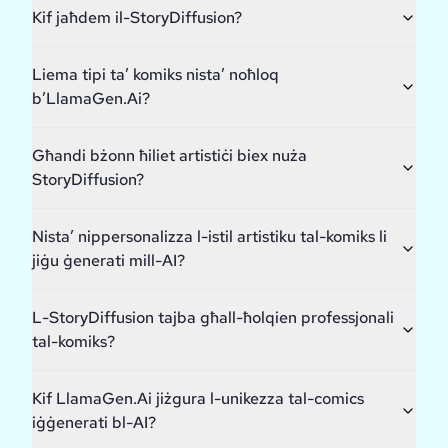
Kif jaħdem il-StoryDiffusion?
Liema tipi ta’ komiks nista’ noħloq
b’LlamaGen.Ai?
Għandi bżonn ħiliet artistiċi biex nuża
StoryDiffusion?
Nista’ nippersonalizza l-istil artistiku tal-komiks li
jiġu ġenerati mill-AI?
L-StoryDiffusion tajba għall-ħolqien professjonali
tal-komiks?
Kif LlamaGen.Ai jiżgura l-unikezza tal-comics
iġġenerati bl-AI?