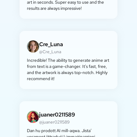
art in seconds. Super easy to use and the
results are always impressive!
Cre_Luna
@Cre_Luna
Incredible! The ability to generate anime art
from text is a game-changer. It's fast, free,
and the artwork is always top-notch. Highly
recommend it!
juaner0211589
@juaner0211589
Dan hu prodott AI mill-aqwa. Jista’
verament jittraduċi l-immaġinazzjoni