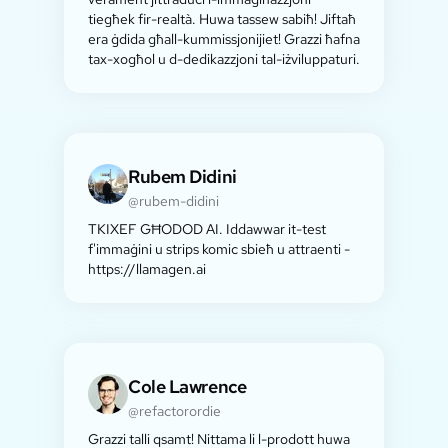
tiegħek fir-realtà. Huwa tassew sabiħ! Jiftaħ
era ġdida għall-kummissjonijiet! Grazzi ħafna
tax-xogħol u d-dedikazzjoni tal-iżviluppaturi.
Rubem Didini
@rubem-didini
TKIXEF GĦODOD AI. Iddawwar it-test
f'immaġini u strips komic sbieħ u attraenti -
https://llamagen.ai
Cole Lawrence
@refactorordie
Grazzi talli qsamt! Nittama li l-prodott huwa