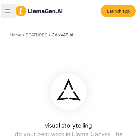
Launch app
Home
FEATURES
CANVAS AI
Llamas Canvas
intelligent canvas
visual storytelling
do your best work in Llama Canvas
The