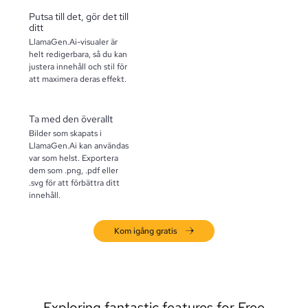
Putsa till det, gör det till
ditt
LlamaGen.Ai-visualer är
helt redigerbara, så du kan
justera innehåll och stil för
att maximera deras effekt.
Ta med den överallt
Bilder som skapats i
LlamaGen.Ai kan användas
var som helst. Exportera
dem som .png, .pdf eller
.svg för att förbättra ditt
innehåll.
Kom igång gratis
Exploring fantastic features for Free