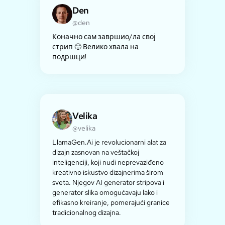
Den
@den
Коначно сам завршио/ла свој
стрип 🙂 Велико хвала на
подршци!
Velika
@velika
LlamaGen.Ai je revolucionarni alat za
dizajn zasnovan na veštačkoj
inteligenciji, koji nudi neprevaziđeno
kreativno iskustvo dizajnerima širom
sveta. Njegov AI generator stripova i
generator slika omogućavaju lako i
efikasno kreiranje, pomerajući granice
tradicionalnog dizajna.