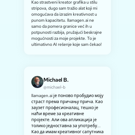
Kao strastveni kreator grafika u stilu
stripova, dugo sam tražio alat koji mi
omogućava da izrazim kreativnost u
punom kapacitetu. llamagen.ai ne
samo da pomera granice već ih u
potpunosti razbija, pružajući beskrajne
mogućnosti za moje projekte. To je
ultimativno AI rešenje koje sam čekao!
Michael B.
@michael-b
llamagen.ai је поново пробудио моју
страст према причању прича. Као
заузет професионалац, тешко је
наћи време за креативне
пројекте. Али ова апликација је
толико једноставна за употребу...
Као да имам креативног сапутника