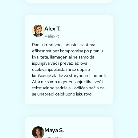
Alex T.
@alex-t
Rad u kreativnoj industriji zahteva
efikasnost bez kompromisa po pitanju
kvaliteta. llamagen.ai ne samo da
ispunjava već i prevazilazi ova
očekivanja. Zaista mi se dopalo
korišćenje alatke za storyboard i pomoć
AI-a ne samo u generisanju slika, već i
tekstualnog sadržaja - odličan način da
se unapredi celokupno iskustvo.
Maya S.
@maya-s