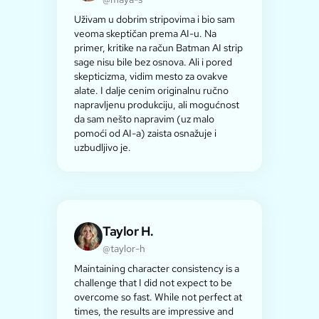
Uživam u dobrim stripovima i bio sam
veoma skeptičan prema AI-u. Na
primer, kritike na račun Batman AI strip
sage nisu bile bez osnova. Ali i pored
skepticizma, vidim mesto za ovakve
alate. I dalje cenim originalnu ručno
napravljenu produkciju, ali mogućnost
da sam nešto napravim (uz malo
pomoći od AI-a) zaista osnažuje i
uzbudljivo je.
Taylor H.
@taylor-h
Maintaining character consistency is a
challenge that I did not expect to be
overcome so fast. While not perfect at
times, the results are impressive and