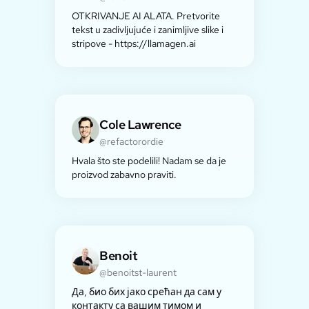
OTKRIVANJE AI ALATA. Pretvorite
tekst u zadivljujuće i zanimljive slike i
stripove - https://llamagen.ai
Cole Lawrence
@refactorordie
Hvala što ste podelili! Nadam se da je
proizvod zabavno praviti.
Benoit
@benoitst-laurent
Да, био бих јако срећан да сам у
контакту са вашим тимом и