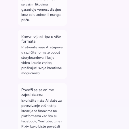
se vašim likovima
garantuje vernost dizajnu
kroz celu anime ili manga
priču.
Konverzija stripa u više
formata
Pretvorite vaše AI stripove
u različite formate poput
storyboardova, fikcije,
video i audio zapisa,
proširujući svoje kreativne
mogućnosti.
Poveži se sa anime
zajednicama
Iskoristite naše AI alate za
povezivanje vaših strip
kreacija sa fanovima na
platformama kao što su
Facebook, YouTube, Line i
Pixiv, kako biste povećali