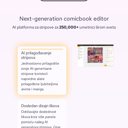
Next-generation comicbook editor
AI platforma za stripove za
250,000+
umetnici širom sveta
AI prilagođavanje
stripova
Jednostavno prilagodite
svoje AI-generisane
stripove koristeći
napredne alate
prilagođene ljubiteljima
anime i manga.
Dosledan dizajn likova
Održavajte doslednost
likova kroz više panela
pomoću našeg AI
generatora stripova, čime