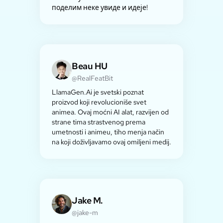
поделим неке увиде и идеје!
Beau HU
@RealFeatBit
LlamaGen.Ai je svetski poznat
proizvod koji revolucioniše svet
animea. Ovaj moćni AI alat, razvijen od
strane tima strastvenog prema
umetnosti i animeu, tiho menja način
na koji doživljavamo ovaj omiljeni medij.
Jake M.
@jake-m