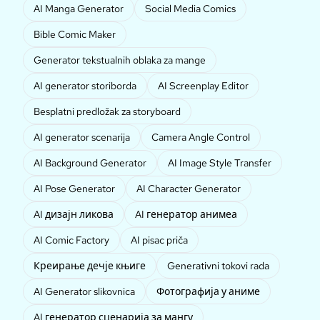
AI Manga Generator
Social Media Comics
Bible Comic Maker
Generator tekstualnih oblaka za mange
AI generator storiborda
AI Screenplay Editor
Besplatni predložak za storyboard
AI generator scenarija
Camera Angle Control
AI Background Generator
AI Image Style Transfer
AI Pose Generator
AI Character Generator
AI дизајн ликова
AI генератор анимеа
AI Comic Factory
AI pisac priča
Креирање дечје књиге
Generativni tokovi rada
AI Generator slikovnica
Фотографија у аниме
AI генератор сценарија за мангу