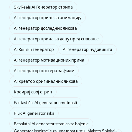
SkyReels AI Генератор стрипа
AI генератор приче за анимацију
AI генератор доследних ликова
AI генератор прича за децу пред спавање
AI Komiko генератор
AI генератор чудовишта
AI генератор мотивационих прича
AI генератор постера за филм
AI креатор оригиналних ликова
Креирај свој стрип
Fantastični AI generator umetnosti
Flux AI generator slika
Besplatni AI generator stranica za bojenje
Generator inspiracije za umetnost u stilu Makoto Shinkai-