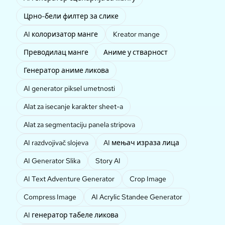
Црно-бели филтер за слике
AI колоризатор манге
Kreator mange
Преводилац манге
Аниме у стварност
Генератор аниме ликова
AI generator piksel umetnosti
Alat za isecanje karakter sheet-a
Alat za segmentaciju panela stripova
AI razdvojivač slojeva
AI мењач израза лица
AI Generator Slika
Story AI
AI Text Adventure Generator
Crop Image
Compress Image
AI Acrylic Standee Generator
AI генератор табеле ликова