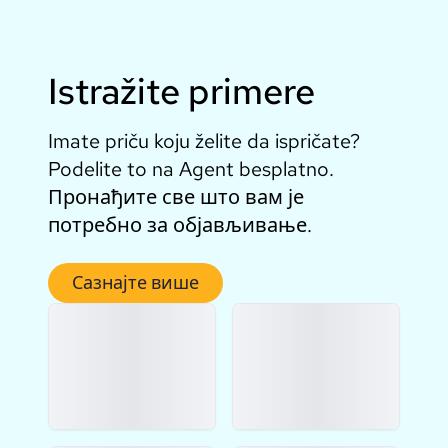
Istražite primere
Imate priču koju želite da ispričate?
Podelite to na Agent besplatno.
Пронађите све што вам је
потребно за објављивање.
Сазнајте више