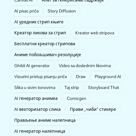
Canvas AI
Алат за генерисање садржаја
AI pisac priča
Story Diffusion
AI уредник стрип књиге
Креатор ликова за стрип
Kreator web stripova
Бесплатни креатор стрипова
Аниме побољшивач резолуције
Ghibli AI generator
Video sa doslednim likovima
Vizuelni pristup pisanju priča
Draw
Playground AI
Slika u sivim tonovima
Taj strip
Storyboard That
AI генератор анимеа
Comicgen
AI векторизатор слика
Прави „чиби” стикере
Прављење аниме налепница
AI генератор налепница