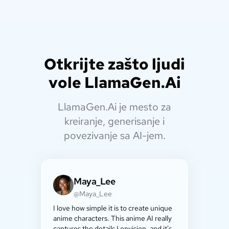
Otkrijte zašto ljudi
vole LlamaGen.Ai
LlamaGen.Ai je mesto za
kreiranje, generisanje i
povezivanje sa AI-jem.
Maya_Lee
@Maya_Lee
I love how simple it is to create unique
anime characters. This anime AI really
captures the details I envision, and it's