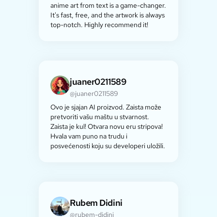
anime art from text is a game-changer.
It's fast, free, and the artwork is always
top-notch. Highly recommend it!
juaner0211589
@juaner0211589
Ovo je sjajan AI proizvod. Zaista može
pretvoriti vašu maštu u stvarnost.
Zaista je kul! Otvara novu eru stripova!
Hvala vam puno na trudu i
posvećenosti koju su developeri uložili.
Rubem Didini
@rubem-didini