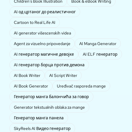
Children's Book Illustration
Book & eBook Writing
AI од цртаног до реалистичног
Cartoon to Real Life AI
AI generator višescenskih videa
Agent za vizuelno pripovedanje
AI Manga Generator
AI генератор магичне девојке
AI ELF генератор
AI генератор борца против демона
AI Book Writer
AI Script Writer
AI Book Generator
Uređivač rasporeda mange
Генератор манга балончића за говор
Generator tekstualnih oblaka za mange
Генератор манга панела
SkyReels AI Видео генератор