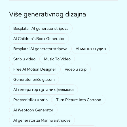
Više generativnog dizajna
Besplatan AI generator stripova
AI Children's Book Generator
Besplatni AI generator stripova
AI манга студио
Strip u video
Music To Video
Free AI Motion Designer
Video u strip
Generator priče glasom
AI генератор цртаних филмова
Pretvori sliku u strip
Turn Picture Into Cartoon
AI Webtoon Generator
AI generator za Manhwa stripove