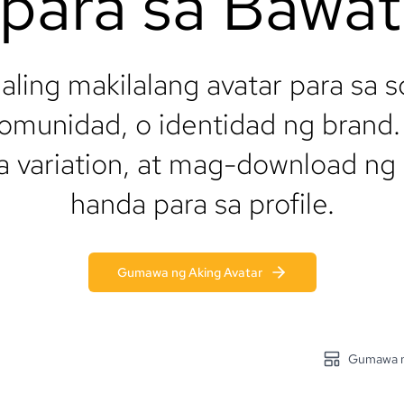
 para sa Bawat 
ing makilalang avatar para sa s
munidad, o identidad ng brand. 
variation, at mag-download ng 
handa para sa profile.
Gumawa ng Aking Avatar
Gumawa ng