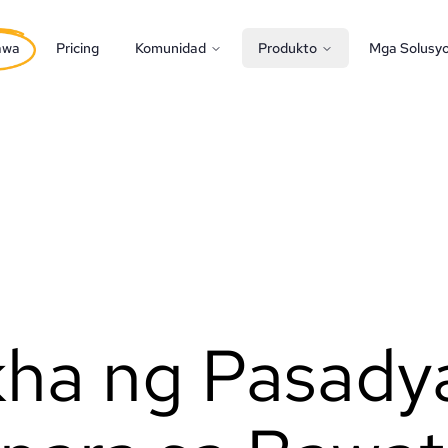
awa
Pricing
Komunidad
Produkto
Mga Solusy
ha ng Pasady