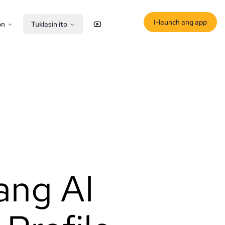
I-launch ang app
on
Tuklasin ito
YouTube
X (Twitter)
ang AI