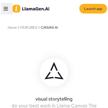
Launch app
Home
FEATURES
CANVAS AI
Llamas Canvas
intelligent canvas
visual storytelling
do your best work in Llama Canvas
The