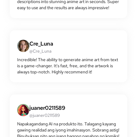
descriptions into stunning anime art in seconds. Super
easy to use and the results are always impressive!
Cre_Luna
@Cre_Luna
Incredible! The ability to generate anime art from text
is a game-changer. It's fast, free, and the artwork is
always top-notch. Highly recommend it!
juaner0211589
@juaner0211589
Napakagandang AI na produkto ito. Talagang kayang
gawing realidad ang iyong imahinasyon. Sobrang astig!
Binubuksan nito ang isang bagong panahon ng komiks!