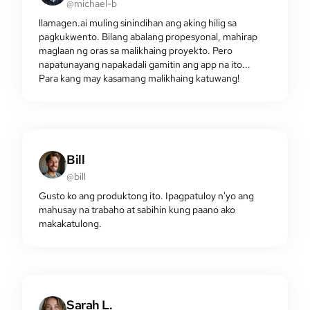
@michael-b
llamagen.ai muling sinindihan ang aking hilig sa
pagkukwento. Bilang abalang propesyonal, mahirap
maglaan ng oras sa malikhaing proyekto. Pero
napatunayang napakadali gamitin ang app na ito...
Para kang may kasamang malikhaing katuwang!
Bill
@bill
Gusto ko ang produktong ito. Ipagpatuloy n'yo ang
mahusay na trabaho at sabihin kung paano ako
makakatulong.
Sarah L.