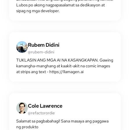
Lubos po akong nagpapasalamat sa dedikasyon at
sipag ng mga developer.
Rubem Didini
@rubem-didini
TUKLASIN ANG MGA AI NA KASANGKAPAN. Gawing
kamangha-manghang at kaakit-akit na comic images
at strips ang text - https://llamagen.ai
Cole Lawrence
@refactorordie
Salamat sa pagbabahagi! Sana masaya ang paggawa
ng produkto