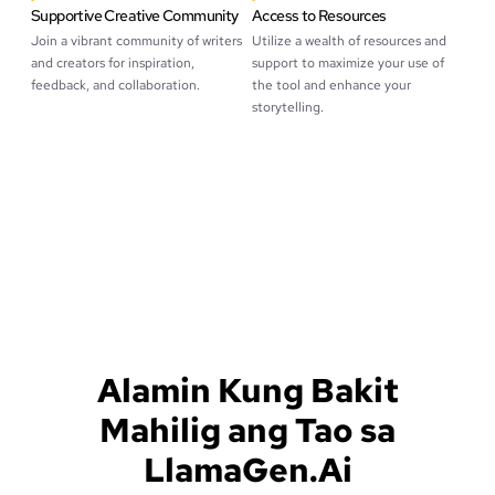
Supportive Creative Community
Access to Resources
Join a vibrant community of writers
Utilize a wealth of resources and
and creators for inspiration,
support to maximize your use of
feedback, and collaboration.
the tool and enhance your
storytelling.
Alamin Kung Bakit
Mahilig ang Tao sa
LlamaGen.Ai