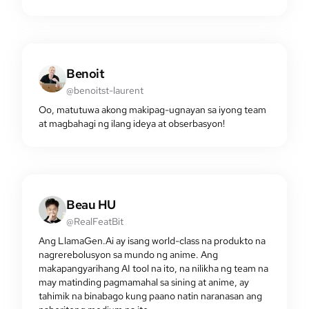
Benoit
@benoitst-laurent
Oo, matutuwa akong makipag-ugnayan sa iyong team
at magbahagi ng ilang ideya at obserbasyon!
Beau HU
@RealFeatBit
Ang LlamaGen.Ai ay isang world-class na produkto na
nagrerebolusyon sa mundo ng anime. Ang
makapangyarihang AI tool na ito, na nilikha ng team na
may matinding pagmamahal sa sining at anime, ay
tahimik na binabago kung paano natin naranasan ang