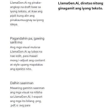
LlamaGen.Ai ng pinaka-
LlamaGen.Ai, diretso nitong
angkop na draft base sa
ginagamit ang iyong teksto.
iyong teksto, at ikaw ang
pipili kung alin ang
pinakaumuugnay sa iyong
ideya.
Pagandahin pa, gawing
sarili mo
Ang mga visual mula sa
LlamaGen.Ai ay lubos na
nae-edit, para maaari
mong i-adjust ang content
at style upang mapalakas
ang epekto nito.
Dalhin saanman
Maaaring gamitin saanman
ang mga visual na nilikha
sa LlamaGen.Ai. I-export
ang mga ito bilang .png,
.pdf, o .svg para