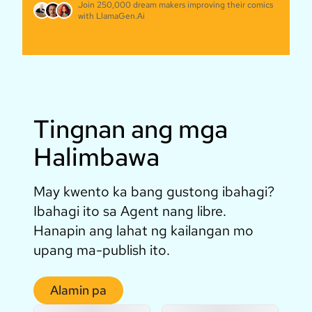
Join 250,000 dream makers improving their comics
with LlamaGen.Ai
Tingnan ang mga
Halimbawa
May kwento ka bang gustong ibahagi?
Ibahagi ito sa Agent nang libre.
Hanapin ang lahat ng kailangan mo
upang ma-publish ito.
Alamin pa