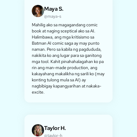
Maya S.
@maya-s
Mahilig ako sa magagandang comic
book at naging sceptical ako sa AI.
Halimbawa, ang mga kritisismo sa
Batman AI comic saga ay may punto
naman. Pero sa kabila ng pagdududa,
nakikita ko ang lugar para sa ganitong
mga tool. Kahit pinahahalagahan ko pa
rin ang man-made production, ang
kakayahang makalikha ng sarili ko (may
konting tulong mula sa AI) ay
nagbibigay kapangyarihan at nakaka-
excite.
Taylor H.
@taylor-h