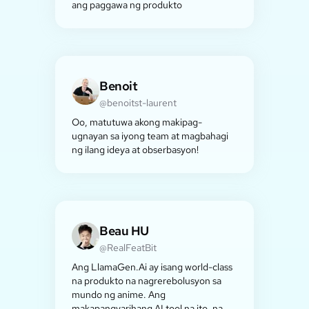
ang paggawa ng produkto
Benoit
@benoitst-laurent
Oo, matutuwa akong makipag-
ugnayan sa iyong team at magbahagi
ng ilang ideya at obserbasyon!
Beau HU
@RealFeatBit
Ang LlamaGen.Ai ay isang world-class
na produkto na nagrerebolusyon sa
mundo ng anime. Ang
makapangyarihang AI tool na ito, na