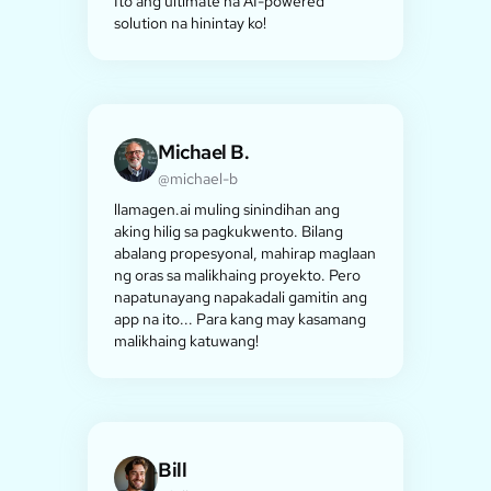
Ito ang ultimate na AI-powered
solution na hinintay ko!
Michael B.
@michael-b
llamagen.ai muling sinindihan ang
aking hilig sa pagkukwento. Bilang
abalang propesyonal, mahirap maglaan
ng oras sa malikhaing proyekto. Pero
napatunayang napakadali gamitin ang
app na ito... Para kang may kasamang
malikhaing katuwang!
Bill