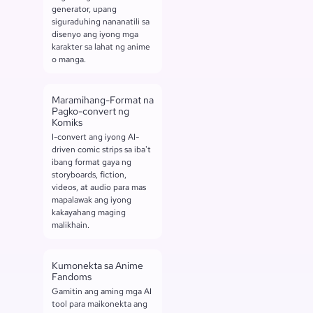
generator, upang
siguraduhing nananatili sa
disenyo ang iyong mga
karakter sa lahat ng anime
o manga.
Maramihang-Format na
Pagko-convert ng
Komiks
I-convert ang iyong AI-
driven comic strips sa iba't
ibang format gaya ng
storyboards, fiction,
videos, at audio para mas
mapalawak ang iyong
kakayahang maging
malikhain.
Kumonekta sa Anime
Fandoms
Gamitin ang aming mga AI
tool para maikonekta ang