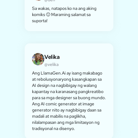
Sa wakas, natapos ko na ang aking
komiks 🙂 Maraming salamat sa
suporta!
Velika
@velika
Ang LlamaGen.Ai ay isang makabago
at rebolusyonaryong kasangkapan sa
AI design na nagbibigay ng walang
kapantay na karanasang pangkreatibo
para sa mga designer sa buong mundo.
Ang AI comic generator at image
generator nito ay nagbibigay daan sa
madali at mabilis na paglikha,
nilalampasan ang mga limitasyon ng
tradisyonal na disenyo.