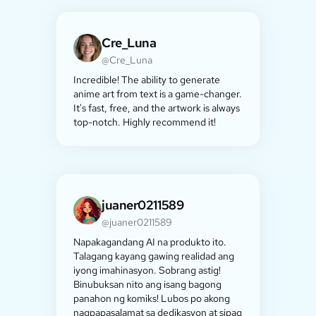
Cre_Luna
@Cre_Luna
Incredible! The ability to generate
anime art from text is a game-changer.
It's fast, free, and the artwork is always
top-notch. Highly recommend it!
juaner0211589
@juaner0211589
Napakagandang AI na produkto ito.
Talagang kayang gawing realidad ang
iyong imahinasyon. Sobrang astig!
Binubuksan nito ang isang bagong
panahon ng komiks! Lubos po akong
nagpapasalamat sa dedikasyon at sipag