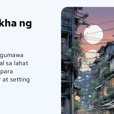
kha ng
g gumawa
l sa lahat
 para
 at setting