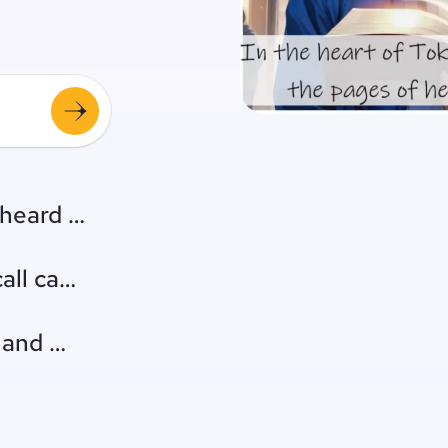
heard a knock at the door.
all came from inside the house.
r hand matched every number on the scree