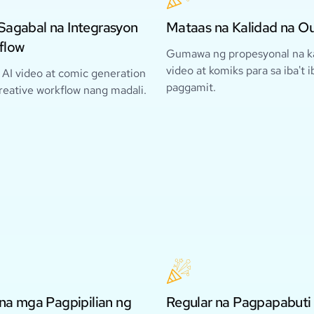
Sagabal na Integrasyon
Mataas na Kalidad na O
flow
Gumawa ng propesyonal na ka
video at komiks para sa iba't 
 AI video at comic generation
paggamit.
reative workflow nang madali.
 na mga Pagpipilian ng
Regular na Pagpapabuti