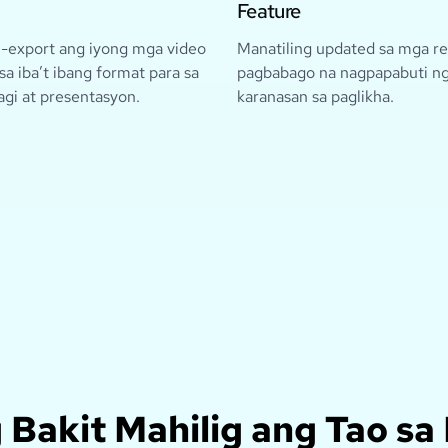
Feature
i-export ang iyong mga video
Manatiling updated sa mga re
sa iba’t ibang format para sa
pagbabago na nagpapabuti ng
gi at presentasyon.
karanasan sa paglikha.
 Bakit Mahilig ang Tao sa