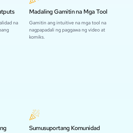
utputs
Madaling Gamitin na Mga Tool
lidad na
Gamitin ang intuitive na mga tool na
ibang
nagpapadali ng paggawa ng video at
komiks.
 ng
Sumusuportang Komunidad