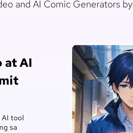
eo and AI Comic Generators by 
 at AI
mit
AI tool
ing sa