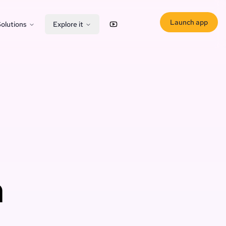
Launch app
olutions
Explore it
YouTube
X (Twitter)
n