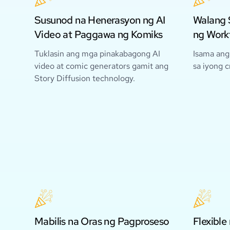
Susunod na Henerasyon ng AI
Walang 
Video at Paggawa ng Komiks
ng Work
Tuklasin ang mga pinakabagong AI
Isama ang
video at comic generators gamit ang
sa iyong c
Story Diffusion technology.
Mabilis na Oras ng Pagproseso
Flexible