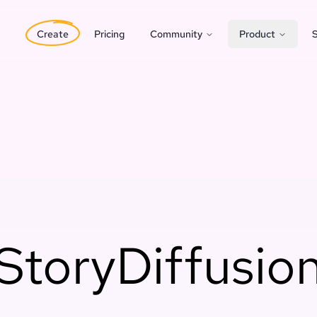
Create
Pricing
Community
Product
S
StoryDiffusio