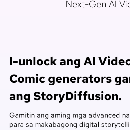
Next-Gen AI Vid
I-unlock ang AI Video
Comic generators ga
ang StoryDiffusion.
Gamitin ang aming mga advanced na 
para sa makabagong digital storytell