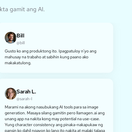
ta gamit ang AI.
Bill
@bill
Gusto ko ang produktong ito. Ipagpatuloy n'yo ang
mahusay na trabaho at sabihin kung paano ako
makakatulong.
Sarah L.
@sarah-l
Marami na akong nasubukang AI tools para sa image
generation. Masaya silang gamitin pero llamagen.ai ang
unang app na nakita kong may potential na use-case.
Yung character consistency ang pinaka-nakapukaw ng
pansin ko dahil ngayon ko lang ito nakita at malaki talaga