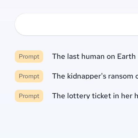
The last human on Earth 
Prompt
The kidnapper's ransom c
Prompt
The lottery ticket in he
Prompt