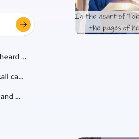
heard a knock at the door.
all came from inside the house.
r hand matched every number on the scree