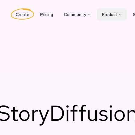
Create
Pricing
Community
Product
S
StoryDiffusio