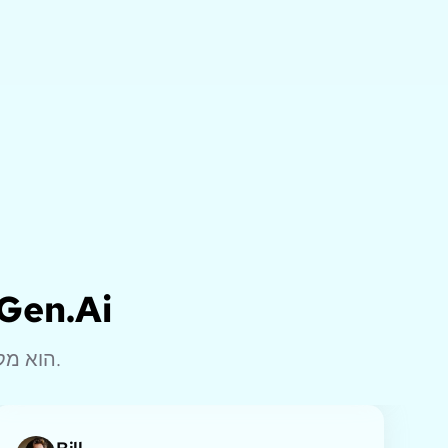
גלה למה אנשים אוה
LlamaGen.Ai הוא מקום ליצירה, להפקה ולחיבור עם בינה מלאכותית.