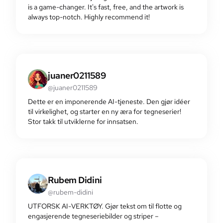
is a game-changer. It's fast, free, and the artwork is
always top-notch. Highly recommend it!
juaner0211589
@juaner0211589
Dette er en imponerende AI-tjeneste. Den gjør idéer
til virkelighet, og starter en ny æra for tegneserier!
Stor takk til utviklerne for innsatsen.
Rubem Didini
@rubem-didini
UTFORSK AI-VERKTØY. Gjør tekst om til flotte og
engasjerende tegneseriebilder og striper –