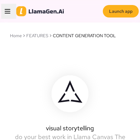
Launch app
Home
FEATURES
CONTENT GENERATION TOOL
Llamas Canvas
intelligent canvas
visual storytelling
do your best work in Llama Canvas
The