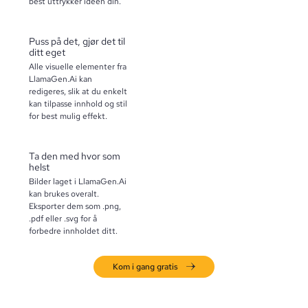
best uttrykker ideen din.
Puss på det, gjør det til
ditt eget
Alle visuelle elementer fra
LlamaGen.Ai kan
redigeres, slik at du enkelt
kan tilpasse innhold og stil
for best mulig effekt.
Ta den med hvor som
helst
Bilder laget i LlamaGen.Ai
kan brukes overalt.
Eksporter dem som .png,
.pdf eller .svg for å
forbedre innholdet ditt.
Kom i gang gratis