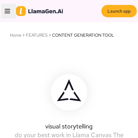
Launch app
Home
FEATURES
CONTENT GENERATION TOOL
Llamas Canvas
intelligent canvas
visual storytelling
do your best work in Llama Canvas
The