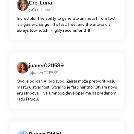
Cre_Luna
@Cre_Luna
Incredible! The ability to generate anime art from text
is a game-changer. It's fast, free, and the artwork is
always top-notch. Highly recommend it!
juaner0211589
@juaner0211589
Ovo je odličan AI proizvod. Zaista može pretvoriti vašu
maštu u stvarnost. Stvarno je fascinantno! Otvara novu
eru stripova! Hvala mnogo developerima na predanom
radu i trudu.