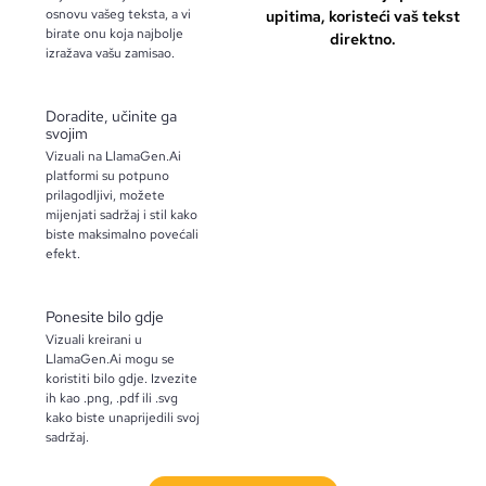
osnovu vašeg teksta, a vi
upitima, koristeći vaš tekst
birate onu koja najbolje
direktno.
izražava vašu zamisao.
Doradite, učinite ga
svojim
Vizuali na LlamaGen.Ai
platformi su potpuno
prilagodljivi, možete
mijenjati sadržaj i stil kako
biste maksimalno povećali
efekt.
Ponesite bilo gdje
Vizuali kreirani u
LlamaGen.Ai mogu se
koristiti bilo gdje. Izvezite
ih kao .png, .pdf ili .svg
kako biste unaprijedili svoj
sadržaj.