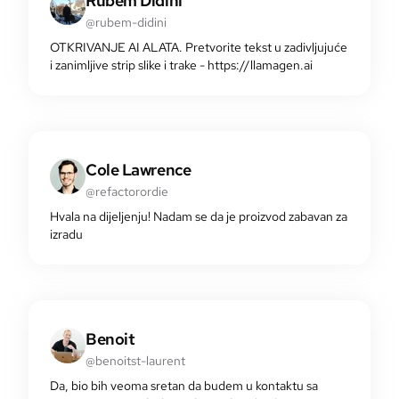
Rubem Didini
@rubem-didini
OTKRIVANJE AI ALATA. Pretvorite tekst u zadivljujuće
i zanimljive strip slike i trake - https://llamagen.ai
Cole Lawrence
@refactorordie
Hvala na dijeljenju! Nadam se da je proizvod zabavan za
izradu
Benoit
@benoitst-laurent
Da, bio bih veoma sretan da budem u kontaktu sa