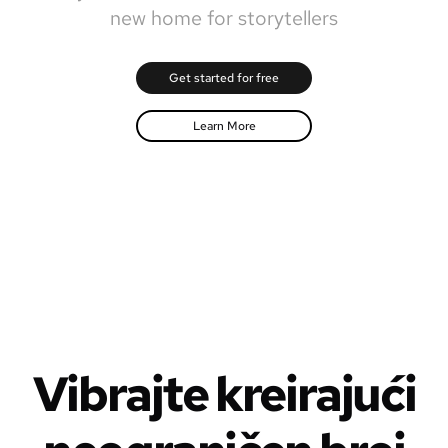
new home for storytellers
Get started for free
Learn More
Vibrajte kreirajući