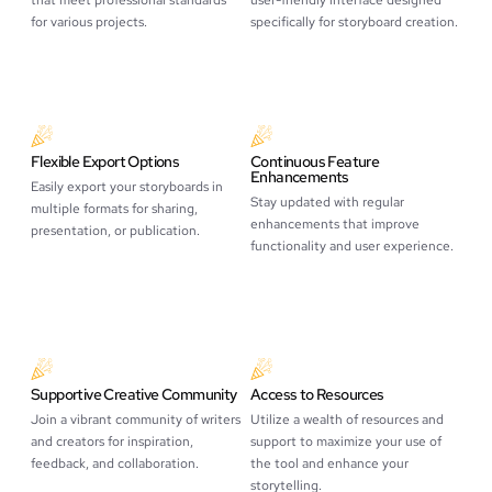
for various projects.
specifically for storyboard creation.
Flexible Export Options
Continuous Feature
Enhancements
Easily export your storyboards in
Stay updated with regular
multiple formats for sharing,
enhancements that improve
presentation, or publication.
functionality and user experience.
Supportive Creative Community
Access to Resources
Join a vibrant community of writers
Utilize a wealth of resources and
and creators for inspiration,
support to maximize your use of
feedback, and collaboration.
the tool and enhance your
storytelling.