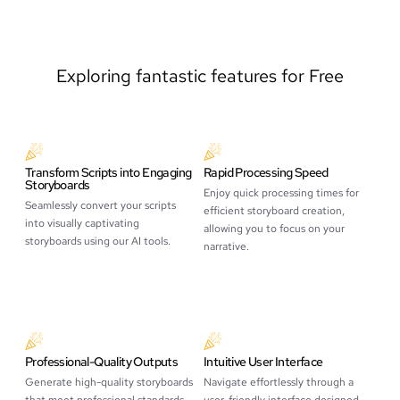
Exploring fantastic features for Free
Transform Scripts into Engaging
Rapid Processing Speed
Storyboards
Enjoy quick processing times for
Seamlessly convert your scripts
efficient storyboard creation,
into visually captivating
allowing you to focus on your
storyboards using our AI tools.
narrative.
Professional-Quality Outputs
Intuitive User Interface
Generate high-quality storyboards
Navigate effortlessly through a
that meet professional standards
user-friendly interface designed