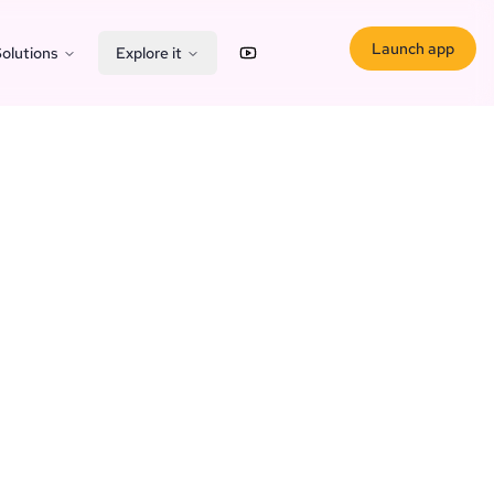
Launch app
olutions
Explore it
YouTube
X (Twitter)