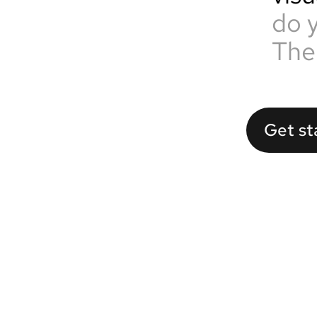
do 
The
Get st