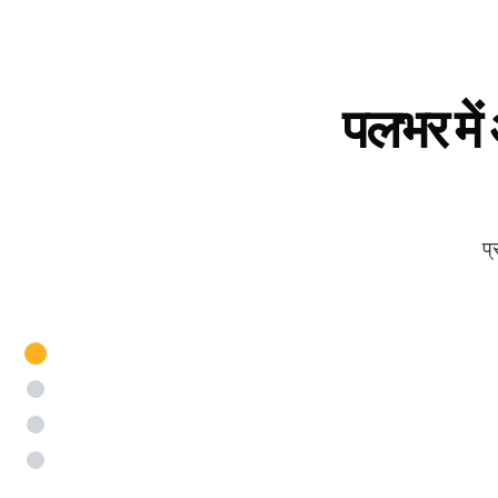
पलभर में
प्