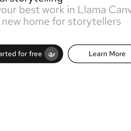
your best work in Llama Can
 new home for storytellers
arted for free
Learn More