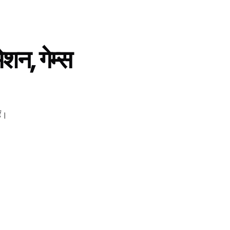
शन, गेम्स
ैं।
प्रॉम्प्टिंग भूल जाइए, LlamaGen.Ai आपके टेक्स्ट से सीधे काम करता है।